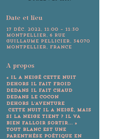
Date et lieu
17 déc. 2022, 11:00 – 11:30
Montpellier, 6 Rue
Guillaume Pellicier, 34070
Montpellier, France
A propos
« Il a neigé cette nuit

Dehors il fait froid

Dedans il fait chaud

Dedans le cocon

Dehors l’aventure

 Cette nuit il a neigé, mais 
si la neige tient ? Il va 
bien falloir sortir... »
Tout blanc est une 
parenthèse poétique en 