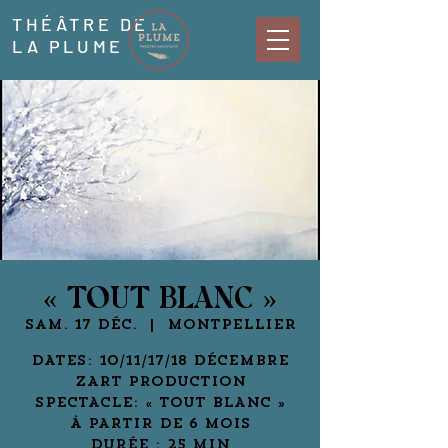
THÉÂTRE DE
LA PLUME
« TOUT BLANC »
sam. 17 déc.
  |  
Montpellier
DATES: 10/11/17/18 DÉCEMBRE
ZART PRODUCTION
SPECTACLE: « TOUT BLANC »
À PARTIR DE 6 MOIS
DURÉE : 25 MIN