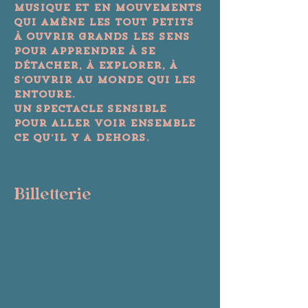
musique et en mouvements 
qui amène les tout petits 
à ouvrir grands les sens 
pour apprendre à se 
détacher, à explorer, à 
s’ouvrir au monde qui les 
entoure.
Un spectacle sensible 
pour aller voir ensemble 
ce qu’il y a dehors.
Billetterie