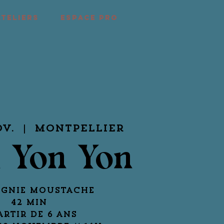
ATELIERS
ESPACE PRO
ov.
  |  
Montpellier
 Yon Yon
gnie Moustache
42 min
artir de 6 ans