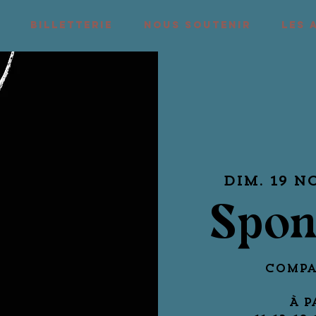
BILLETTERIE
NOUS SOUTENIR
LES 
dim. 19 n
Spon
Compa
À p