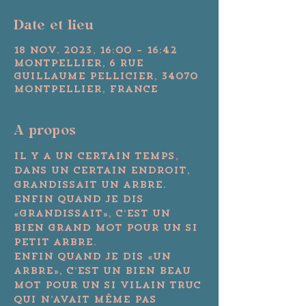
Date et lieu
18 nov. 2023, 16:00 – 16:42
Montpellier, 6 Rue
Guillaume Pellicier, 34070
Montpellier, France
A propos
Il y a un certain temps, 
dans un certain endroit, 
grandissait un arbre.

Enfin quand je dis 
«grandissait», c’est un 
bien grand mot pour un si 
petit arbre. 
Enfin quand je dis «un 
arbre», c’est un bien beau 
mot pour un si vilain truc 
qui n’avait même pas 