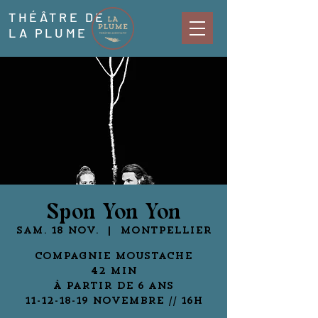
THÉÂTRE DE
LA PLUME
Spon Yon Yon
sam. 18 nov.
  |  
Montpellier
Compagnie Moustache
42 min
À partir de 6 ans