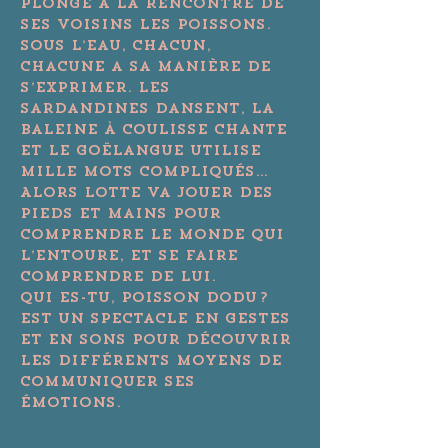
plonge à la rencontre de 
ses voisins les poissons.
Sous l’eau, chacun, 
chacune a sa manière de 
s’exprimer. Les 
sardandines dansent, la 
baleine à coulisse chante 
et le Goëlangue utilise 
mille mots compliqués… 
Alors Lotte va jouer des 
pieds et mains pour 
comprendre le monde qui 
l’entoure, et se faire 
comprendre de lui.
Qui es-tu, poisson dodu ? 
Est un spectacle en gestes 
et en sons pour découvrir 
les différents moyens de 
communiquer ses 
émotions.