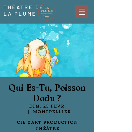
THÉÂTRE DE
LA PLUME
Qui Es-Tu, Poisson
Dodu ?
dim. 25 févr.
  |  
Montpellier
Cie Zart Production
Théâtre