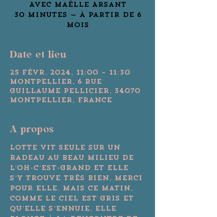
Avec Maëlle Arsant
30 minutes — à partir de 6
Date et lieu
25 févr. 2024, 11:00 – 11:30
Montpellier, 6 Rue
Guillaume Pellicier, 34070
Montpellier, France
A propos
Lotte vit seule sur un 
radeau au beau milieu de 
l’oh-c’est-grand et elle 
s’y trouve très bien, merci 
pour elle. Mais ce matin, 
comme le ciel est gris et 
qu’elle s’ennuie, elle 