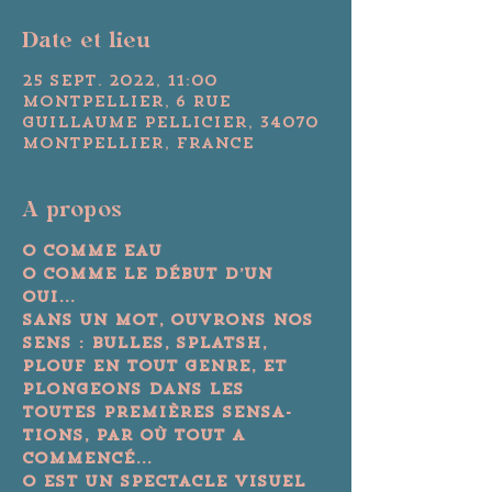
Date et lieu
25 sept. 2022, 11:00
Montpellier, 6 Rue
Guillaume Pellicier, 34070
Montpellier, France
A propos
O comme eau

O comme le début d’un 
oui...

Sans un mot, ouvrons nos 
sens : bulles, splatsh, 
plouf en tout genre, et 
plongeons dans les 
toutes premières sensa- 
tions, par où tout a 
commencé...

O est un spectacle visuel 