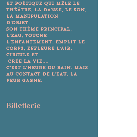
et poétique qui mêle le 
théâtre, la danse, le son, 
la manipulation

d’objet.

Son thème principal, 
l’eau, touche 
l’enfantement, emplit le 
corps, effleure l’air, 
circule et

 crée la vie....

C’est l’heure du bain. Mais 
au contact de l’eau, la 
peur gagne.
Billetterie