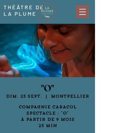
THÉÂTRE DE
LA PLUME
"O"
dim. 25 sept.
  |  
Montpellier
COMPAGNIE CARACOL
SPECTACLE : "O"
À PARTIR DE 9 MOIS