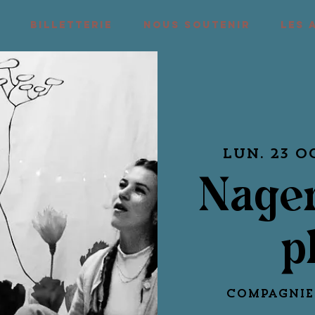
BILLETTERIE
NOUS SOUTENIR
LES 
lun. 23 o
Nager
p
Compagnie