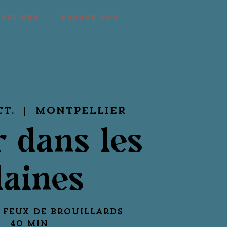
ATELIERS
ESPACE PRO
ct.
  |  
Montpellier
 dans les
laines
 Feux de brouillards
40 min