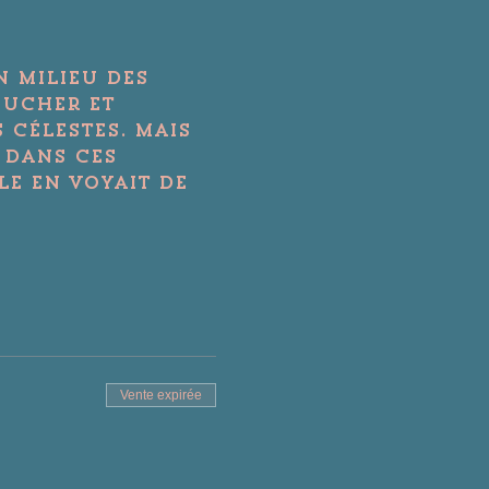
in milieu des 
oucher et 
 célestes. Mais 
 Dans ces 
le en voyait de 
Vente expirée