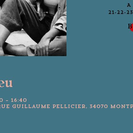
A
B
ieu
0 – 16:40
Rue Guillaume Pellicier, 34070 Montp