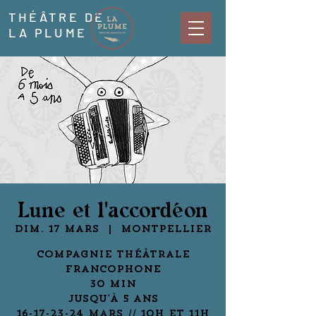
THÉÂTRE DE
LA PLUME
Lune et l'accordéon
dim. 17 mars
  |  
Montpellier
Compagnie théâtrale
francophone
30 min
Jusqu'à 5 ans