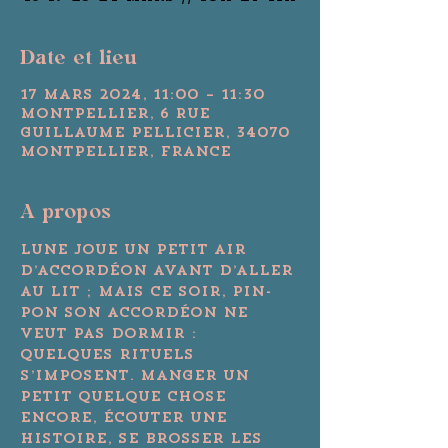
Date et lieu
17 mars 2024, 11:00 – 11:30
Montpellier, 6 Rue
Guillaume Pellicier, 34070
Montpellier, France
A propos
Lune joue un petit air 
d’accordéon avant d’aller 
au lit ; mais ce soir, Pin- 
Pon son accordéon ne 
veut pas dormir : 
quelques rituels 
s’imposent. Manger un 
petit quelque chose 
encore, écouter une 
histoire, se brosser les 