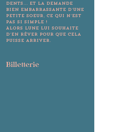
dents... et la demande 
bien embarrassante d’une 
petite soeur, ce qui n’est 
pas si simple !

Alors Lune lui souhaite 
d’en rêver pour que cela 
puisse arriver.
Billetterie