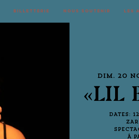
BILLETTERIE
NOUS SOUTENIR
LES 
dim. 20 n
«LIL
DATES: 1
ZAR
SPECTA
À P