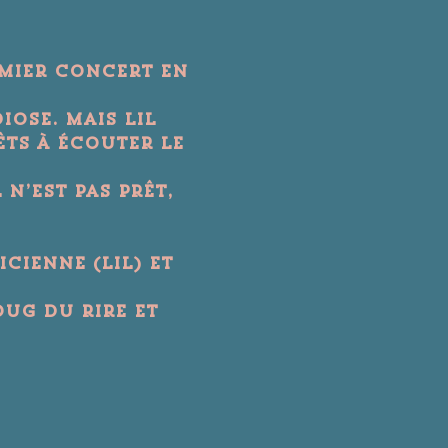
emier concert en 
ose. Mais Lil 
ts à écouter le 
’est pas prêt, 
ienne (Lil) et 
oug du rire et 