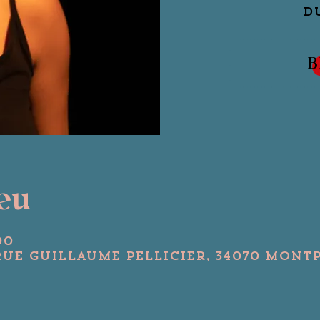
DU
B
ieu
00
Rue Guillaume Pellicier, 34070 Montp