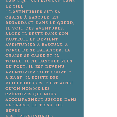
dame qui se promène dans 
le ciel.

“ L'Aventurier sur sa 
chaise à bascule, en 
regardant dans le Queud, 
il voit des aventures. 
Alors il reste dans son 
fauteuil et devient 
aventurier à bascule. A 
force de se balancer, la 
chaise se casse et il 
tombe. Il ne bascule plus 
du tout. Il est devenu 
aventurier tout court. “

A Zart, il existe des 
Veilleureuses. C'est ainsi 
qu'on nomme les 
créatures qui nous

accompagnent jusque dans 
la Trame, le tissu des 
rêves.

Les 5 personnages 