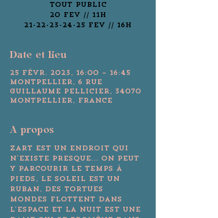
Tout public
20 FEV // 11H
21-22-23-24-25 FEV // 16H
Date et lieu
25 févr. 2023, 16:00 – 16:45
Montpellier, 6 Rue
Guillaume Pellicier, 34070
Montpellier, France
A propos
Zart est un endroit qui 
n'existe presque... On peut 
y parcourir le temps à 
pieds, le soleil est un 
ruban, des tortues 
mondes flottent dans 
l'espace et la nuit est une 