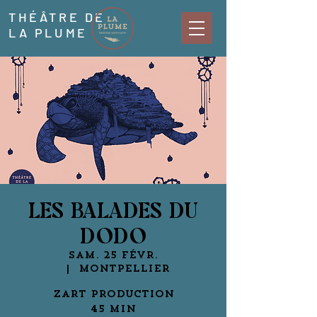
THÉÂTRE DE
LA PLUME
LES BALADES DU
DODO
sam. 25 févr.
  |  
Montpellier
Zart Production
45 min