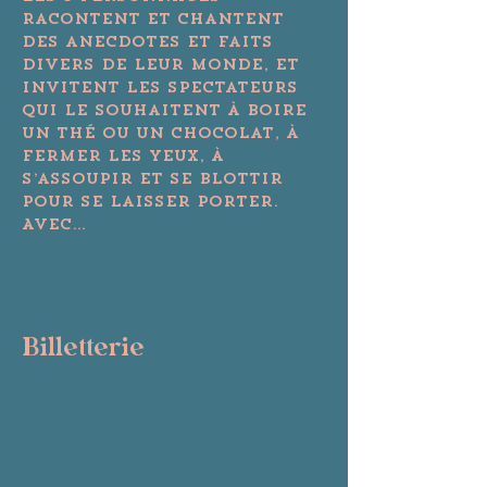
racontent et chantent 
des anecdotes et faits 
divers de leur monde, et 
invitent les spectateurs 
qui le souhaitent à boire 
un thé ou un chocolat, à 
fermer les yeux, à 
s’assoupir et se blottir 
pour se laisser porter.

Avec…
Plus
Billetterie