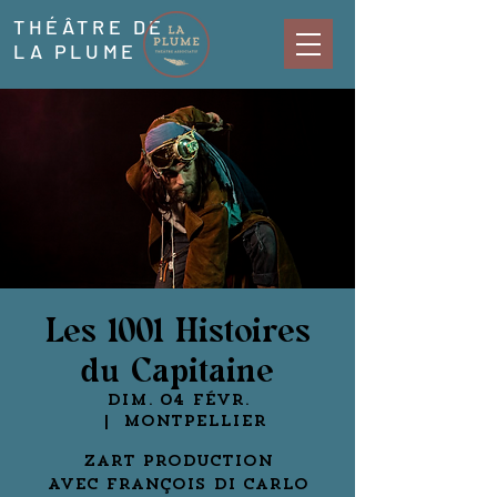
THÉÂTRE DE
LA PLUME
Les 1001 Histoires
du Capitaine
dim. 04 févr.
  |  
Montpellier
Zart Production
Avec François Di Carlo