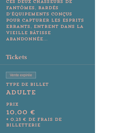
Ces deux chasseurs de 
fantômes, bardés 
d’équipements conçus 
pour capturer les esprits 
errants, entrent dans la 
vieille bâtisse 
abandonnée...
Tickets
Vente expirée
Type de billet
Adulte
Prix
10,00 €
+ 0,25 € de frais de
billetterie