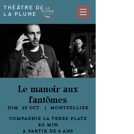
THÉÂTRE DE
LA PLUME
Le manoir aux
fantômes
dim. 29 oct.
  |  
Montpellier
Compagnie La terre plate
40 min
A partir de 6 ans