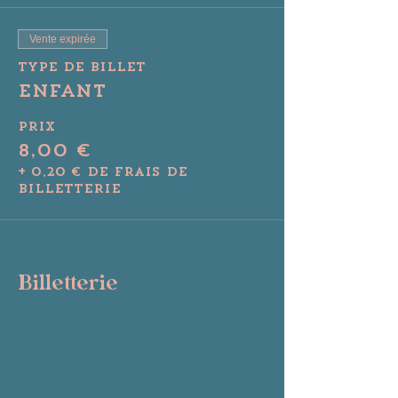
Vente expirée
Type de billet
Enfant
Prix
8,00 €
+ 0,20 € de frais de
billetterie
Billetterie