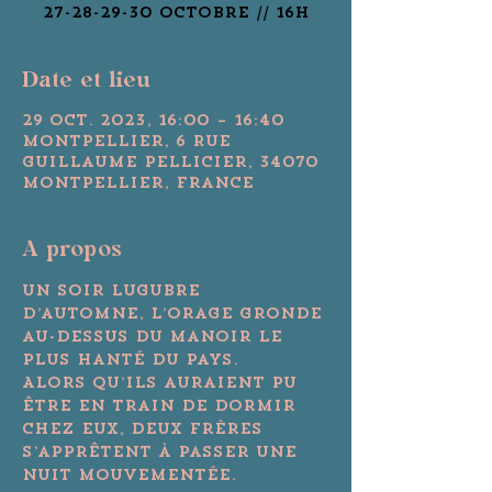
Date et lieu
29 oct. 2023, 16:00 – 16:40
Montpellier, 6 Rue
Guillaume Pellicier, 34070
Montpellier, France
A propos
Un soir lugubre 
d’automne, l’orage gronde 
au-dessus du manoir le 
plus hanté du pays. 
Alors qu’ils auraient pu 
être en train de dormir 
chez eux, deux frères 
s’apprêtent à passer une 
nuit mouvementée. 