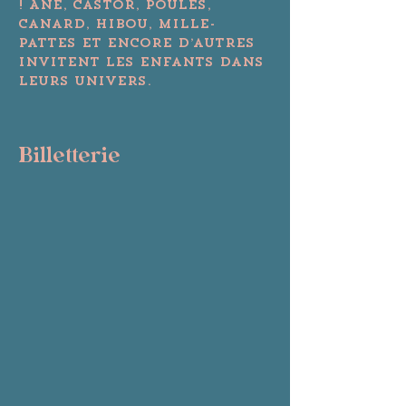
! Âne, castor, poules, 
canard, hibou, mille-
pattes et encore d’autres 
invitent les enfants dans 
leurs univers.
Billetterie