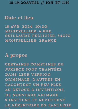
Date et lieu
18 avr. 2024, 10:00
Montpellier, 6 Rue
Guillaume Pellicier, 34070
Montpellier, France
A propos
Certaines comptines du 
Jukebox sont chantées 
dans leur version 
originale, d’autres en 
racontent un peu plus. 
Au détour d’inventions, 
de nouveaux animaux 
s’invitent et revisitent 
le répertoire en fantaisie 