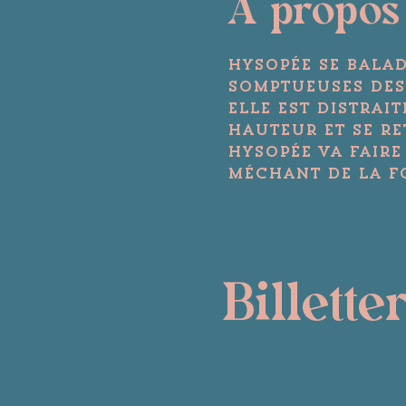
A propos
Hysopée se bala
somptueuses des 
elle est distrait
hauteur et se re
Hysopée va fair
méchant de la for
Billette