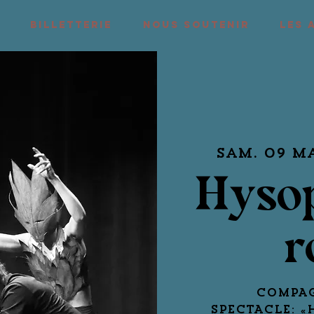
BILLETTERIE
NOUS SOUTENIR
LES 
sam. 09 m
Hysop
r
COMPAG
SPECTACLE: «