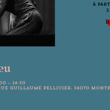
À PART
2
B
ieu
00 – 16:30
Rue Guillaume Pellicier, 34070 Montp