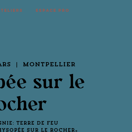
ATELIERS
ESPACE PRO
ars
  |  
Montpellier
ée sur le
ocher
NIE: Terre de feu
hysopée sur le rocher»