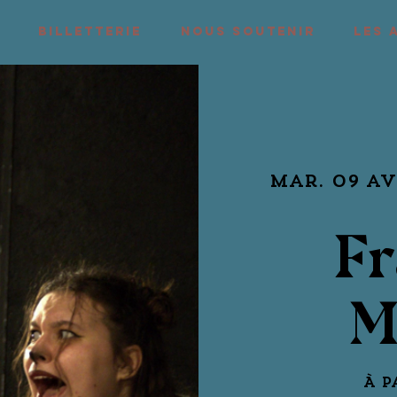
BILLETTERIE
NOUS SOUTENIR
LES 
mar. 09 av
Fr
M
À p