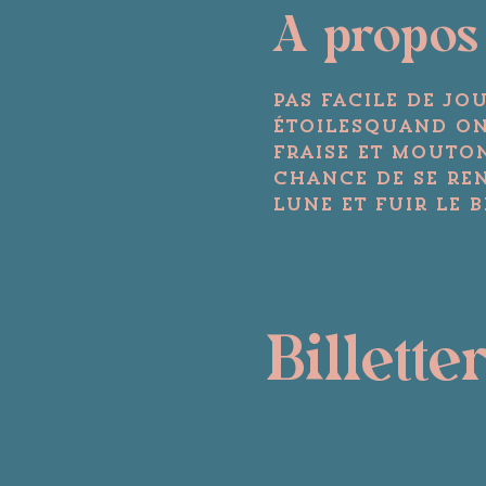
A propos
Pas facile de jo
étoilesquand on
Fraise et Mouton
chance de se renc
lune et fuir le 
Billette