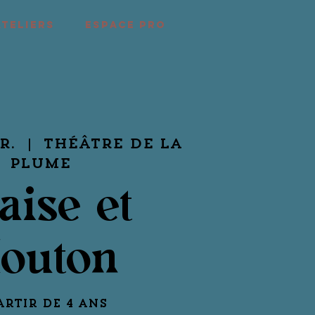
ATELIERS
ESPACE PRO
r.
  |  
Théâtre de la
Plume
aise et
outon
artir de 4 ans