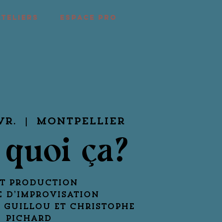
ATELIERS
ESPACE PRO
vr.
  |  
Montpellier
t quoi ça?
t Production
e d’improvisation
e Guillou et Christophe
Pichard