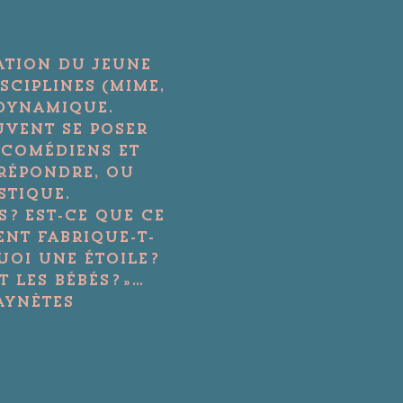
ation du jeune 
ciplines (mime, 
 dynamique.
vent se poser 
 comédiens et 
 répondre, ou 
stique.
? Est-ce que ce 
ent fabrique-t-
oi une étoile ? 
les bébés ? »… 
aynètes 