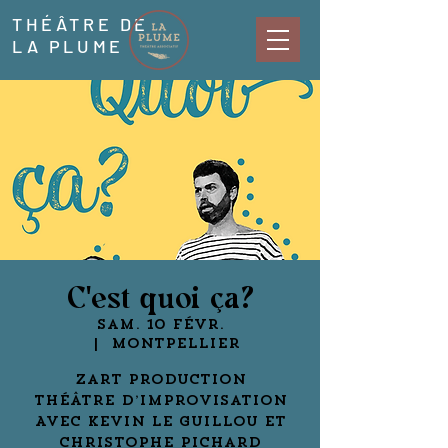
THÉÂTRE DE
LA PLUME
C'est quoi ça?
sam. 10 févr.
  |  
Montpellier
Zart Production
Théâtre d’improvisation
Avec Kevin Le Guillou et
Christophe Pichard