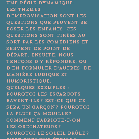
une régie dynamique.
Les thèmes 
d’improvisation sont les 
questions que peuvent se 
poser les enfants. Ces 
questions sont tirées au 
sort par les comédiens et 
servent de point de 
départ. Ensuite, nous 
tentons d’y répondre, ou 
d’en formuler d’autres, de 
manière ludique et 
humoristique.
Quelques exemples : 
Pourquoi les escargots 
bavent-ils ? Est-ce que ce 
sera un garçon ? Pourquoi 
la pluie ça mouille ? 
Comment fabrique-t-on 
les ordinateurs ? 
Pourquoi le soleil brûle ? 