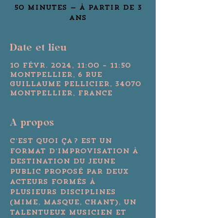
50 minutes — à partir de 3
Date et lieu
10 févr. 2024, 11:00 – 11:50
Montpellier, 6 Rue
Guillaume Pellicier, 34070
Montpellier, France
A propos
C’est Quoi ça ? Est un 
format d’improvisation à 
destination du jeune 
public proposé par deux 
acteurs formés à 
plusieurs disciplines 
(mime, masque, chant), un 
talentueux musicien et 