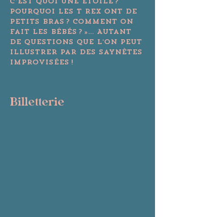
C’est quoi une étoile ? 
Pourquoi les T rex ont de 
petits bras ? Comment on 
fait les bébés ? »… Autant 
de questions que l’on peut 
illustrer par des saynètes 
improvisées !
Billetterie