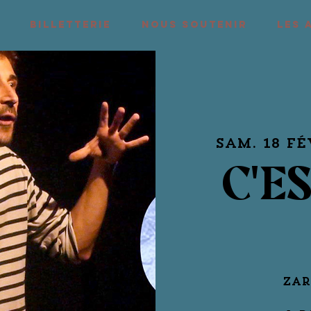
BILLETTERIE
NOUS SOUTENIR
LES 
sam. 18 fé
C'E
Zar