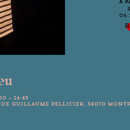
A p
04-
B
ieu
00 – 16:45
Rue Guillaume Pellicier, 34070 Montp