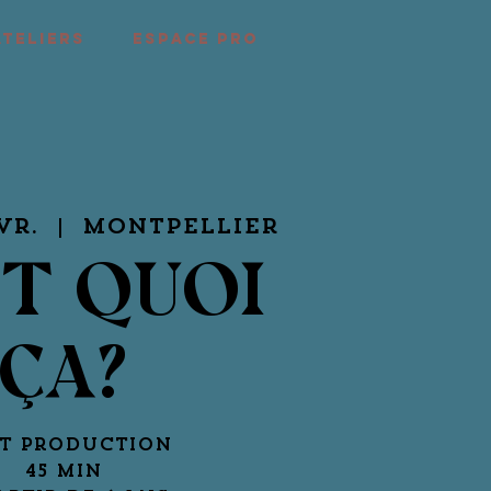
ATELIERS
ESPACE PRO
vr.
  |  
Montpellier
ST QUOI
ÇA?
t Production
45 min