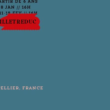
artir de 6 ANS
28 JAN // 16H
11-18 FEV // 16H
ILLETREDUC
ellier, France