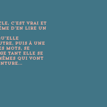
le, c’est vrai et
ême d’en lire un
qu’elle
tre, puis à une
es mots, se
ge tant elle se
-mêmes qui vont
nture...