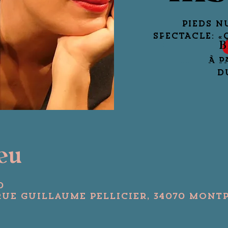
PIEDS N
SPECTACLE: «
B
À P
D
ieu
0
Rue Guillaume Pellicier, 34070 Montp