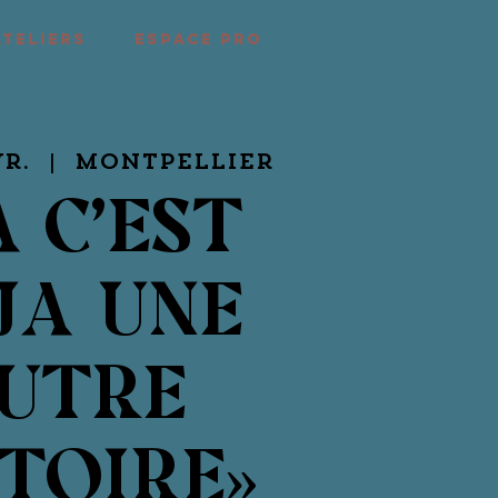
ATELIERS
ESPACE PRO
vr.
  |  
Montpellier
A C’EST
JA UNE
UTRE
TOIRE»