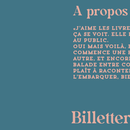
A propos
«J’aime les livr
ça se voit. Ell
au public.
Oui mais voilà,
commence une his
autre, et encore
balade entre con
plaît à racont
l’embarquer, bie
Billette