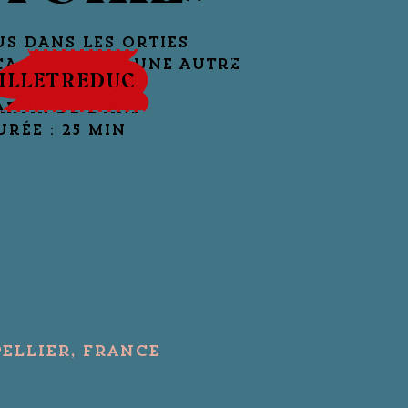
US DANS LES ORTIES
ÇA C’EST DÉJA UNE AUTRE
ILLETREDUC
HISTOIRE»
ARTIR DE 2 ANS
URÉE : 25 MIN
ellier, France