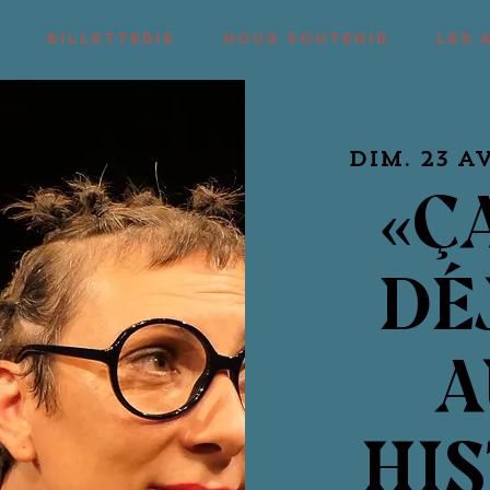
BILLETTERIE
NOUS SOUTENIR
LES 
dim. 23 a
«Ç
DÉ
A
HIS