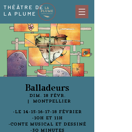
THÉÂTRE DE
LA PLUME
Balladeurs
dim. 18 févr.
  |  
Montpellier
-Le 14-15-16-17-18 Février
-10h et 11h
-Conte musical et dessiné
-30 minutes