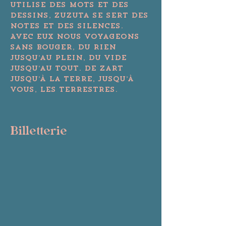
utilise des mots et des 
dessins, Zuzuta se sert des 
notes et des silences.

Avec eux nous voyageons 
sans bouger, du rien 
jusqu’au plein, du vide 
jusqu’au tout. De Zart 
jusqu’à la Terre, jusqu’à 
vous, les terrestres.
Billetterie