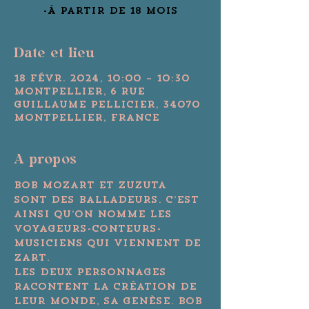
-À partir de 18 mois
Date et lieu
18 févr. 2024, 10:00 – 10:30
Montpellier, 6 Rue
Guillaume Pellicier, 34070
Montpellier, France
A propos
Bob Mozart et Zuzuta 
sont des Balladeurs. C’est 
ainsi qu’on nomme les 
voyageurs-conteurs-
musiciens qui viennent de 
Zart.

Les deux personnages 
racontent la création de 
leur monde, sa genèse. Bob 