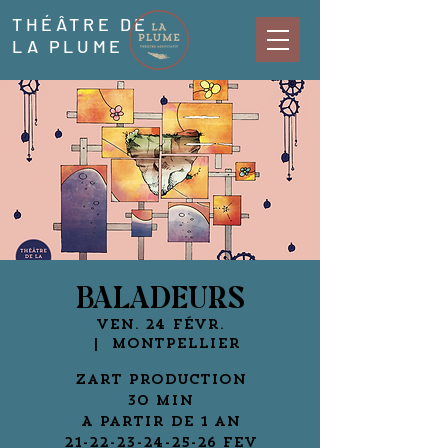
THÉÂTRE DE
LA PLUME
BALADEURS
ven. 24 févr.
  |  
Montpellier
Zart Production
30 min
A partir de 1 an
21-22-23-24-25-26 FEV