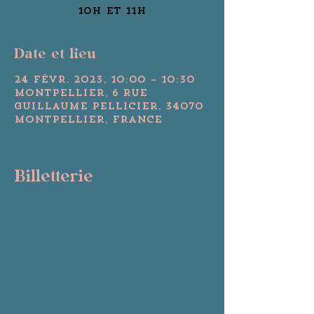
10H et 11H
Date et lieu
24 févr. 2023, 10:00 – 10:30
Montpellier, 6 Rue
Guillaume Pellicier, 34070
Montpellier, France
Billetterie